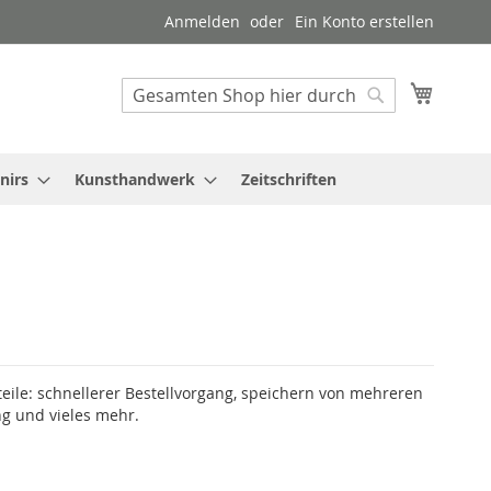
Anmelden
Ein Konto erstellen
Mein W
Suche
Suche
nirs
Kunsthandwerk
Zeitschriften
teile: schnellerer Bestellvorgang, speichern von mehreren
g und vieles mehr.