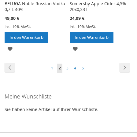
BELUGA Noble Russian Vodka
Somersby Äpple Cider 4,5%
0,7 L 40%
20x0,33 l
49,00 €
24,99 €
Inkl. 19% MwSt.
Inkl. 19% MwSt.
In den Warenkorb
In den Warenkorb
ZUR
ZUR
WUNSCHLISTE
WUNSCHLISTE
Seite
Seite
Zurück
Seite
Weite
Seite
Sie
Seite
Seite
Seite
1
2
3
4
5
HINZUFÜGEN
HINZUFÜGEN
lesen
gerade
Meine Wunschliste
die
Seite
Sie haben keine Artikel auf Ihrer Wunschliste.