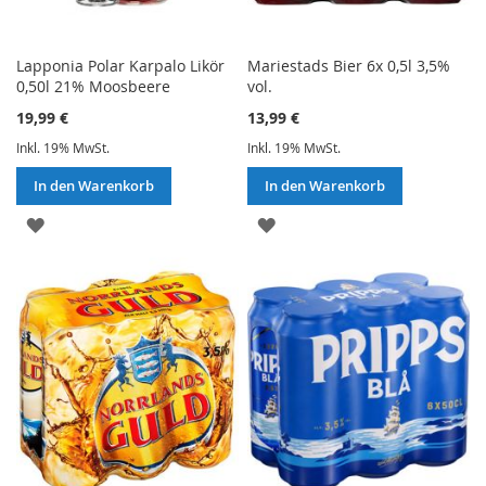
Lapponia Polar Karpalo Likör
Mariestads Bier 6x 0,5l 3,5%
0,50l 21% Moosbeere
vol.
19,99 €
13,99 €
Inkl. 19% MwSt.
Inkl. 19% MwSt.
In den Warenkorb
In den Warenkorb
ZUR
ZUR
WUNSCHLISTE
WUNSCHLISTE
HINZUFÜGEN
HINZUFÜGEN