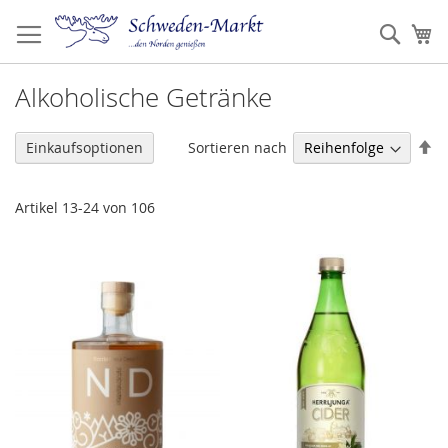
Zum
Inhalt
Such
Me
springen
Alkoholische Getränke
Ab
Sortieren nach
Einkaufsoptionen
so
Artikel
13
-
24
von
106