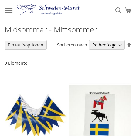
Zum
Inhalt
Such
Me
springen
Midsommar - Mittsommer
Ab
Sortieren nach
Einkaufsoptionen
so
9
Elemente