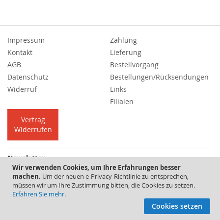
Impressum
Zahlung
Kontakt
Lieferung
AGB
Bestellvorgang
Datenschutz
Bestellungen/Rücksendungen
Widerruf
Links
Filialen
Vertrag
Widerrufen
Newsletter
Wir verwenden Cookies, um Ihre Erfahrungen besser
Melden
Abonnieren
machen.
Um der neuen e-Privacy-Richtlinie zu entsprechen,
Sie
müssen wir um Ihre Zustimmung bitten, die Cookies zu setzen.
sich
Erfahren Sie mehr
.
für
Copyright © 2026 Schweden-Markt | Powered by
Full-Service-Agentur |
Cookies setzen
unseren
Benny´s Grafikstudio