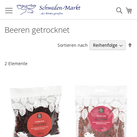
Zum
Inhalt
Such
Me
springen
Beeren getrocknet
Ab
Sortieren nach
so
2
Elemente