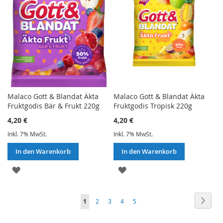
Malaco Gott & Blandat Äkta
Malaco Gott & Blandat Äkta
Fruktgodis Bär & Frukt 220g
Fruktgodis Tropisk 220g
4,20 €
4,20 €
Inkl. 7% MwSt.
Inkl. 7% MwSt.
In den Warenkorb
In den Warenkorb
ZUR
ZUR
WUNSCHLISTE
WUNSCHLISTE
Seite
Seite
Weite
Sie
Seite
Seite
Seite
Seite
1
2
3
4
5
HINZUFÜGEN
HINZUFÜGEN
lesen