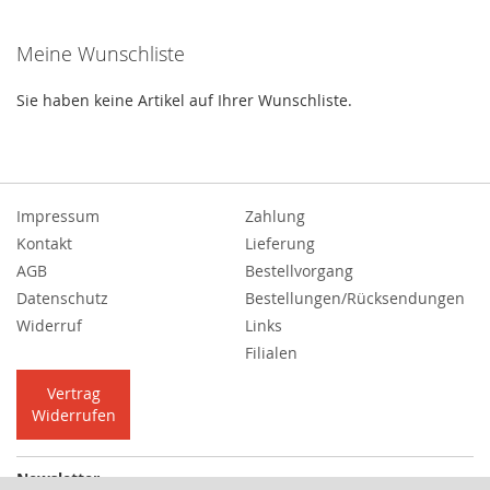
gerade
Meine Wunschliste
die
Seite
Sie haben keine Artikel auf Ihrer Wunschliste.
Impressum
Zahlung
Kontakt
Lieferung
AGB
Bestellvorgang
Datenschutz
Bestellungen/Rücksendungen
Widerruf
Links
Filialen
Vertrag
Widerrufen
Newsletter