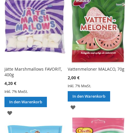
HINZUFÜGEN
Jätte Marshmallows FAVORIT,
Vattenmeloner MALACO, 70g
400g
2,00 €
4,20 €
Inkl. 7% MwSt.
Inkl. 7% MwSt.
In den Warenkorb
In den Warenkorb
ZUR
ZUR
WUNSCHLISTE
WUNSCHLISTE
HINZUFÜGEN
HINZUFÜGEN