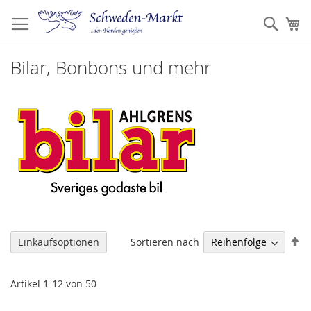
Zum
Inhalt
Such
Me
springen
Bilar, Bonbons und mehr
Ab
Sortieren nach
Einkaufsoptionen
so
Artikel
1
-
12
von
50