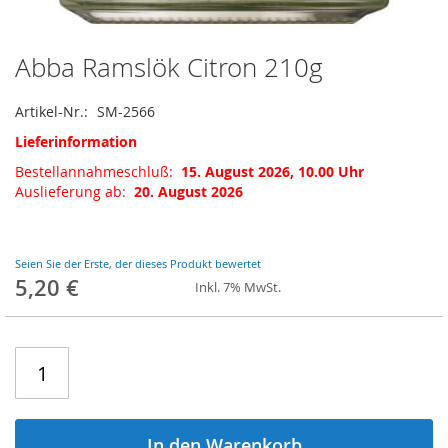
Abba Ramslök Citron 210g
Zum
Anfang
der
Artikel-Nr.
SM-2566
Bildgalerie
Lieferinformation
springen
Bestellannahmeschluß:
15. August 2026, 10.00 Uhr
Auslieferung ab:
20. August 2026
Seien Sie der Erste, der dieses Produkt bewertet
5,20 €
Inkl. 7% MwSt.
In den Warenkorb