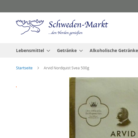
Zum
Inhalt
springen
Lebensmittel
Getränke
Alkoholische Getränke
Startseite
Arvid Nordquist Svea 500g
Zum
Ende
der
Bildgalerie
springen