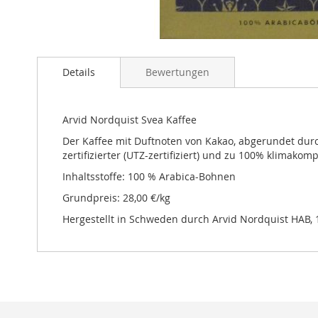
Zum
Anfang
Details
Bewertungen
der
Bildgalerie
springen
Arvid Nordquist Svea Kaffee
Der Kaffee mit Duftnoten von Kakao, abgerundet dur
zertifizierter (UTZ-zertifiziert) und zu 100% klimakom
Inhaltsstoffe: 100 % Arabica-Bohnen
Grundpreis: 28,00 €/kg
Hergestellt in Schweden durch Arvid Nordquist HAB, 