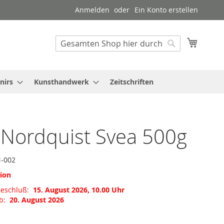
Anmelden
Ein Konto erstellen
Mein W
Suche
Suche
nirs
Kunsthandwerk
Zeitschriften
 Nordquist Svea 500g
-002
tion
meschluß:
15. August 2026, 10.00 Uhr
ab:
20. August 2026