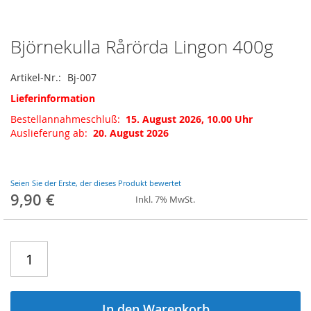
Björnekulla Rårörda Lingon 400g
Zum
Anfang
der
Artikel-Nr.
Bj-007
Bildgalerie
Lieferinformation
springen
Bestellannahmeschluß:
15. August 2026, 10.00 Uhr
Auslieferung ab:
20. August 2026
Seien Sie der Erste, der dieses Produkt bewertet
9,90 €
Inkl. 7% MwSt.
In den Warenkorb