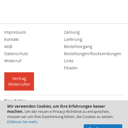
Impressum
Zahlung
Kontakt
Lieferung
AGB
Bestellvorgang
Datenschutz
Bestellungen/Rücksendungen
Widerruf
Links
Filialen
Vertrag
Widerrufen
Newsletter
Wir verwenden Cookies, um Ihre Erfahrungen besser
Melden
Abonnieren
machen.
Um der neuen e-Privacy-Richtlinie zu entsprechen,
Sie
müssen wir um Ihre Zustimmung bitten, die Cookies zu setzen.
sich
Erfahren Sie mehr
.
für
Copyright © 2026 Schweden-Markt | Powered by
Full-Service-Agentur |