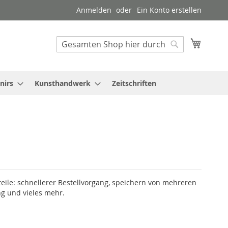
Anmelden
Ein Konto erstellen
Mein W
Suche
Suche
nirs
Kunsthandwerk
Zeitschriften
teile: schnellerer Bestellvorgang, speichern von mehreren
g und vieles mehr.