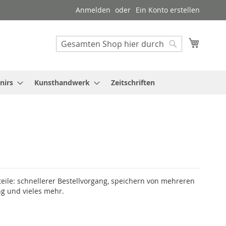
Anmelden
Ein Konto erstellen
Mein W
Suche
Suche
nirs
Kunsthandwerk
Zeitschriften
teile: schnellerer Bestellvorgang, speichern von mehreren
g und vieles mehr.