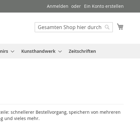
Anmelden
Ein Konto erstellen
Mein W
Suche
Suche
nirs
Kunsthandwerk
Zeitschriften
teile: schnellerer Bestellvorgang, speichern von mehreren
g und vieles mehr.