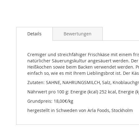
Zum
Anfang
Details
Bewertungen
der
Bildgalerie
springen
Cremiger und streichfähiger Frischkäse mit einem fri
natürlicher Säuerungskultur angesäuert werden. Der 
Heißkochen sowie beim Backen verwendet werden. Prob
einfach so, wie es mit Ihrem Lieblingsbrot ist. Der Kä
Zutaten: SAHNE, NAHRUNGSMILCH, Salz, Knoblauchgranul
Nährwert pro 100 g: Energie (kcal) 252 kcal, Energie (k
Grundpreis: 18,00€/kg
hergestellt in Schweden von Arla Foods, Stockholm