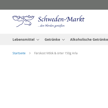
Zum
Inhalt
springen
Lebensmittel
Getränke
Alkoholische Getränke
Startseite
Färskost Vitlök & örter 150g Arla
Zum
Ende
der
Bildgalerie
springen