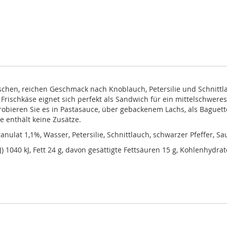
schen, reichen Geschmack nach Knoblauch, Petersilie und Schnittla
Frischkäse eignet sich perfekt als Sandwich für ein mittelschwere
ieren Sie es in Pastasauce, über gebackenem Lachs, als Baguette
se enthält keine Zusätze.
at 1,1%, Wasser, Petersilie, Schnittlauch, schwarzer Pfeffer, Sau
J) 1040 kJ, Fett 24 g, davon gesättigte Fettsäuren 15 g, Kohlenhydrate