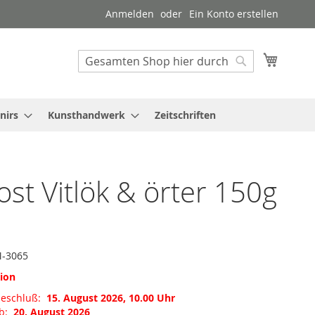
Anmelden
Ein Konto erstellen
Mein W
Suche
Suche
nirs
Kunsthandwerk
Zeitschriften
ost Vitlök & örter 150g
-3065
tion
meschluß:
15. August 2026, 10.00 Uhr
ab:
20. August 2026