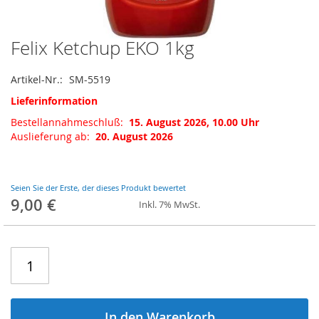
Felix Ketchup EKO 1kg
Zum
Anfang
der
Artikel-Nr.
SM-5519
Bildgalerie
Lieferinformation
springen
Bestellannahmeschluß:
15. August 2026, 10.00 Uhr
Auslieferung ab:
20. August 2026
Seien Sie der Erste, der dieses Produkt bewertet
9,00 €
Inkl. 7% MwSt.
In den Warenkorb