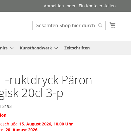
Anmelden
Ein Konto erstellen
Mein W
Suche
Suche
nirs
Kunsthandwerk
Zeitschriften
s Fruktdryck Päron
gisk 20cl 3-p
-3193
tion
meschluß:
15. August 2026, 10.00 Uhr
ab:
20. August 2026