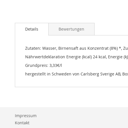
Zum
Anfang
Details
Bewertungen
der
Bildgalerie
springen
Zutaten: Wasser, Birnensaft aus Konzentrat (8%) *, Zu
Nährwertdeklaration Energie (kcal) 24 kcal, Energie (kJ)
Grundpreis: 3,33€/l
hergestellt in Schweden von Carlsberg Sverige AB, Bo
Impressum
Kontakt