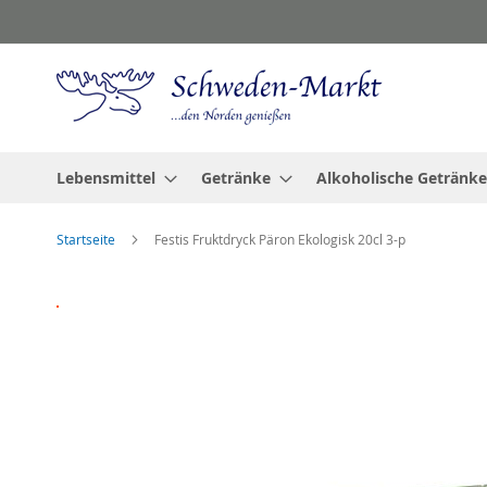
Zum
Inhalt
springen
Lebensmittel
Getränke
Alkoholische Getränke
Startseite
Festis Fruktdryck Päron Ekologisk 20cl 3-p
Zum
Ende
der
Bildgalerie
springen