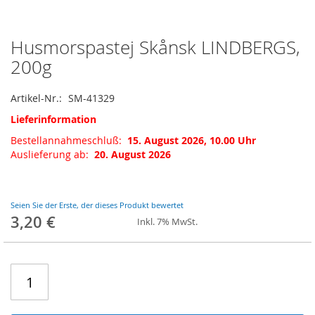
Husmorspastej Skånsk LINDBERGS,
Zum
Anfang
200g
der
Bildgalerie
Artikel-Nr.
SM-41329
springen
Lieferinformation
Bestellannahmeschluß:
15. August 2026, 10.00 Uhr
Auslieferung ab:
20. August 2026
Seien Sie der Erste, der dieses Produkt bewertet
3,20 €
Inkl. 7% MwSt.