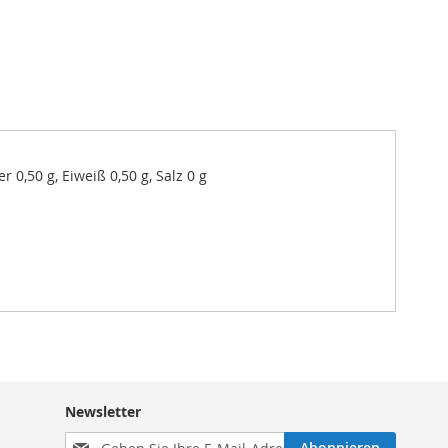
r 0,50 g, Eiweiß 0,50 g, Salz 0 g
Newsletter
Melden
Abonnieren