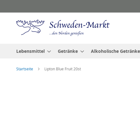
Zum
Inhalt
springen
Lebensmittel
Getränke
Alkoholische Getränke
Startseite
Lipton Blue Fruit 20st
Zum
Ende
der
Bildgalerie
springen