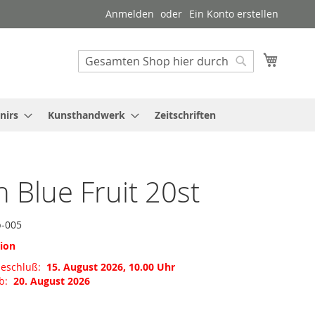
Anmelden
Ein Konto erstellen
Mein W
Suche
Suche
nirs
Kunsthandwerk
Zeitschriften
n Blue Fruit 20st
p-005
tion
meschluß:
15. August 2026, 10.00 Uhr
ab:
20. August 2026