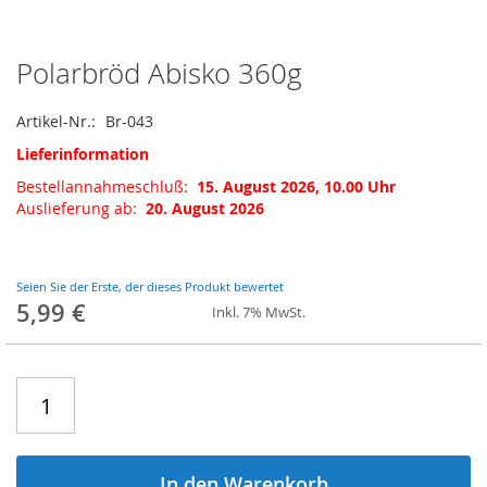
Polarbröd Abisko 360g
Zum
Anfang
der
Artikel-Nr.
Br-043
Bildgalerie
Lieferinformation
springen
Bestellannahmeschluß:
15. August 2026, 10.00 Uhr
Auslieferung ab:
20. August 2026
Seien Sie der Erste, der dieses Produkt bewertet
5,99 €
Inkl. 7% MwSt.
In den Warenkorb