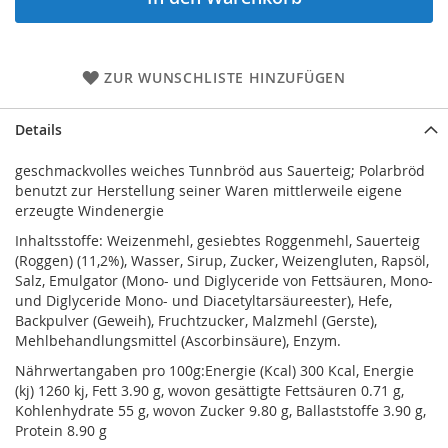
ZUR WUNSCHLISTE HINZUFÜGEN
Details
geschmackvolles weiches Tunnbröd aus Sauerteig; Polarbröd
benutzt zur Herstellung seiner Waren mittlerweile eigene
erzeugte Windenergie
Inhaltsstoffe: Weizenmehl, gesiebtes Roggenmehl, Sauerteig
(Roggen) (11,2%), Wasser, Sirup, Zucker, Weizengluten, Rapsöl,
Salz, Emulgator (Mono- und Diglyceride von Fettsäuren, Mono-
und Diglyceride Mono- und Diacetyltarsäureester), Hefe,
Backpulver (Geweih), Fruchtzucker, Malzmehl (Gerste),
Mehlbehandlungsmittel (Ascorbinsäure), Enzym.
Nährwertangaben pro 100g:Energie (Kcal) 300 Kcal, Energie
(kj) 1260 kj, Fett 3.90 g, wovon gesättigte Fettsäuren 0.71 g,
Kohlenhydrate 55 g, wovon Zucker 9.80 g, Ballaststoffe 3.90 g,
Protein 8.90 g