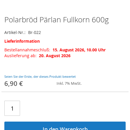
Polarbröd Pärlan Fullkorn 600g
Zum
Anfang
der
Artikel-Nr.
Br-022
Bildgalerie
Lieferinformation
springen
Bestellannahmeschluß:
15. August 2026, 10.00 Uhr
Auslieferung ab:
20. August 2026
Seien Sie der Erste, der dieses Produkt bewertet
6,90 €
Inkl. 7% MwSt.
In den Warenkorb