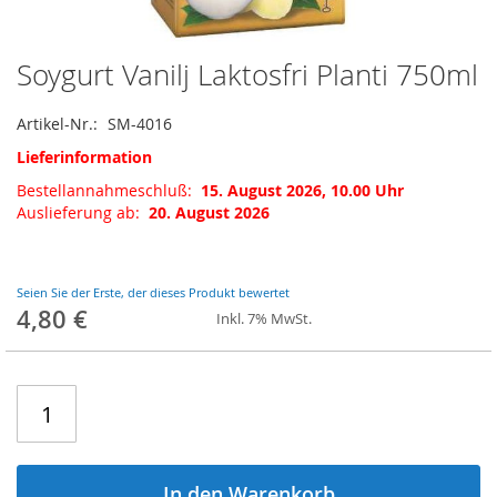
Soygurt Vanilj Laktosfri Planti 750ml
Zum
Anfang
der
Artikel-Nr.
SM-4016
Bildgalerie
Lieferinformation
springen
Bestellannahmeschluß:
15. August 2026, 10.00 Uhr
Auslieferung ab:
20. August 2026
Seien Sie der Erste, der dieses Produkt bewertet
4,80 €
Inkl. 7% MwSt.
In den Warenkorb