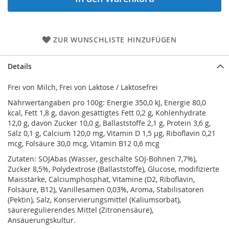
ZUR WUNSCHLISTE HINZUFÜGEN
Details
Frei von Milch, Frei von Laktose / Laktosefrei
Nährwertangaben pro 100g: Energie 350,0 kJ, Energie 80,0
kcal, Fett 1,8 g, davon gesättigtes Fett 0,2 g, Kohlenhydrate
12,0 g, davon Zucker 10,0 g, Ballaststoffe 2,1 g, Protein 3,6 g,
Salz 0,1 g, Calcium 120,0 mg, Vitamin D 1,5 µg, Riboflavin 0,21
mcg, Folsäure 30,0 mcg, Vitamin B12 0,6 mcg
Zutaten: SOJAbas (Wasser, geschälte SOJ-Bohnen 7,7%),
Zucker 8,5%, Polydextrose (Ballaststoffe), Glucose, modifizierte
Maisstärke, Calciumphosphat, Vitamine (D2, Riboflavin,
Folsäure, B12), Vanillesamen 0,03%, Aroma, Stabilisatoren
(Pektin), Salz, Konservierungsmittel (Kaliumsorbat),
säureregulierendes Mittel (Zitronensäure),
Ansäuerungskultur.